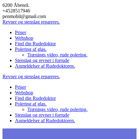
Skip
6200 Åbenrå.
to
+4528517946
content
penmobil@gmail.com
Revner
og
stenslag
repareres.
Priser
Webshop
Find din Rudedoktor
Polering af glas.
Trænings video, rude polering.
Stenslag og revner i forrude
Anmeldelser af Rudedoktoren.
Revner
og
stenslag
repareres.
Priser
Webshop
Find din Rudedoktor
Polering af glas.
Trænings video, rude polering.
Stenslag og revner i forrude
Anmeldelser af Rudedoktoren.