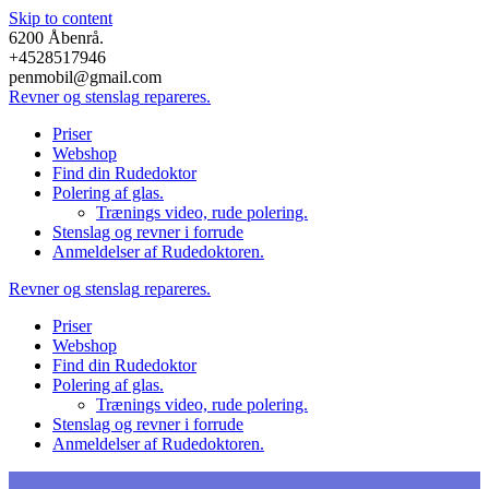
Skip to content
6200 Åbenrå.
+4528517946
penmobil@gmail.com
Revner
og
stenslag
repareres.
Priser
Webshop
Find din Rudedoktor
Polering af glas.
Trænings video, rude polering.
Stenslag og revner i forrude
Anmeldelser af Rudedoktoren.
Revner
og
stenslag
repareres.
Priser
Webshop
Find din Rudedoktor
Polering af glas.
Trænings video, rude polering.
Stenslag og revner i forrude
Anmeldelser af Rudedoktoren.